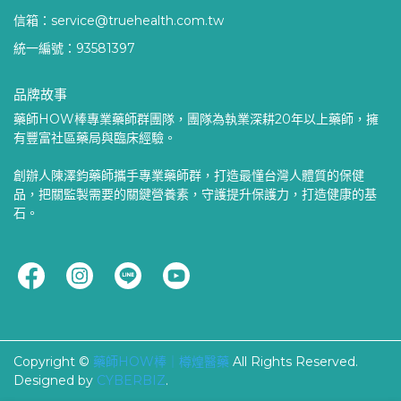
信箱：service@truehealth.com.tw
統一編號：93581397
品牌故事
藥師HOW棒專業藥師群團隊，團隊為執業深耕20年以上藥師，擁
有豐富社區藥局與臨床經驗。
創辦人陳澤鈞藥師攜手專業藥師群，打造最懂台灣人體質的保健
品，把關監製需要的關鍵營養素，守護提升保護力，打造健康的基
石。
Copyright ©
藥師HOW棒｜樽煌醫藥
All Rights Reserved.
Designed by
CYBERBIZ
.