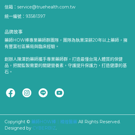
信箱：service@truehealth.com.tw
統一編號：93581397
品牌故事
藥師HOW棒專業藥師群團隊，團隊為執業深耕20年以上藥師，擁
有豐富社區藥局與臨床經驗。
創辦人陳澤鈞藥師攜手專業藥師群，打造最懂台灣人體質的保健
品，把關監製需要的關鍵營養素，守護提升保護力，打造健康的基
石。
Copyright ©
藥師HOW棒｜樽煌醫藥
All Rights Reserved.
Designed by
CYBERBIZ
.