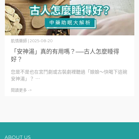
肌情藥師 | 2025-08-20
「安神湯」真的有用嗎？──古人怎麼睡得
好？
您是不是也在宮鬥劇或古裝劇裡聽過「娘娘～快喝下這碗
安神湯」？ ⋯
閱讀更多 ->
ABOUT US