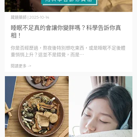
藏鏡藥師 | 2025-10-14
睡眠不足真的會讓你變胖嗎？科學告訴你真
相！
你是否經歷過，熬夜後特別想吃東西，或是睡眠不足後體
重悄悄上升？這並不是錯覺，而是⋯
閱讀更多 ->