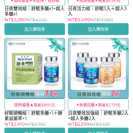
✦限時優惠✦早提神、夜好眠
✦囤貨推薦✦現省$4,181元
日夜雙效組｜舒眠多醣x1+超人
日夜活力組｜舒眠3入＋超人3
多醣x1
入
NT$3,280
NT$4,560
NT$9,499
NT$13,680
加入購物車
加入購物車
限時優惠🔥現省$850元
✦熱賣回購✦現省$2,721元
好眠順暢組｜舒眠多醣×1＋酵
日夜雙效加強組｜舒眠多醣2入
素益菌萃×1
+超人多醣2入
NT$2,910
NT$3,760
NT$6,399
NT$9,120