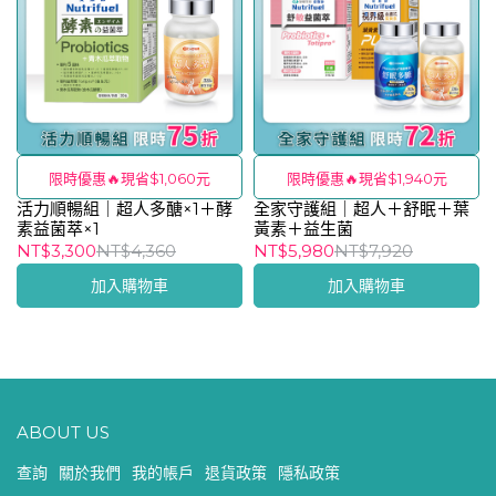
限時優惠🔥現省$1,060元
限時優惠🔥現省$1,940元
活力順暢組｜超人多醣×1＋酵
全家守護組｜超人＋舒眠＋葉
素益菌萃×1
黃素＋益生菌
NT$3,300
NT$4,360
NT$5,980
NT$7,920
加入購物車
加入購物車
ABOUT US
查詢
關於我們
我的帳戶
退貨政策
隱私政策