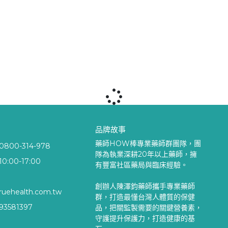
品牌故事
藥師HOW棒專業藥師群團隊，團
00-314-978
隊為執業深耕20年以上藥師，擁
:00-17:00
有豐富社區藥局與臨床經驗。
創辦人陳澤鈞藥師攜手專業藥師
ruehealth.com.tw
群，打造最懂台灣人體質的保健
3581397
品，把關監製需要的關鍵營養素，
守護提升保護力，打造健康的基