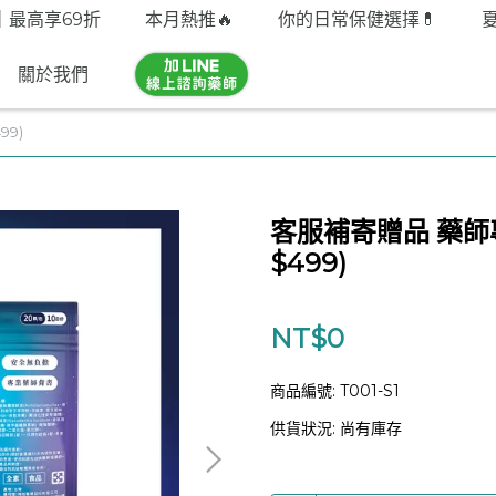
｜最高享69折
本月熱推🔥
你的日常保健選擇💊
關於我們
9)
客服補寄贈品 藥師
$499)
NT$0
商品編號:
T001-S1
供貨狀況:
尚有庫存