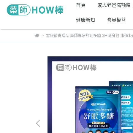
首頁
感恩老爸滿額贈
健康新知
會員權益
客服補寄贈品 藥師專研舒眠多醣 5日隨身包(市價$49