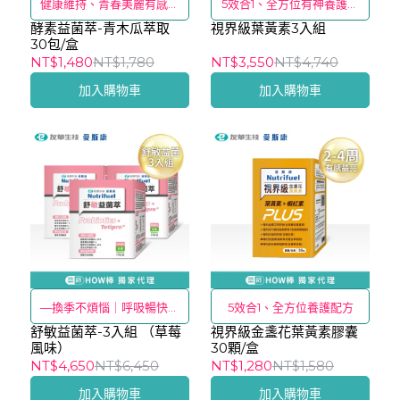
健康維持、青春美麗有感推
5效合1、全方位有神養護配
酵素益菌萃-青木瓜萃取
薦
視界級葉黃素3入組
方
30包/盒
NT$1,480
NT$1,780
NT$3,550
NT$4,740
加入購物車
加入購物車
—換季不煩惱｜呼吸暢快真
5效合1、全方位養護配方
舒敏益菌萃-3入組 （草莓
舒適—
視界級金盞花葉黃素膠囊
風味）
30顆/盒
NT$4,650
NT$6,450
NT$1,280
NT$1,580
加入購物車
加入購物車