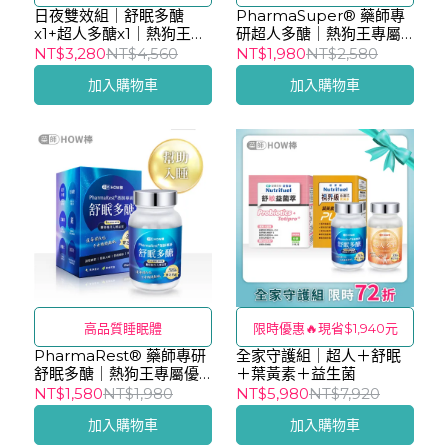
日夜雙效組｜舒眠多醣
眠
PharmaSuper® 藥師專
x1+超人多醣x1｜熱狗王專
研超人多醣｜熱狗王專屬
屬優惠
優惠
NT$3,280
NT$4,560
NT$1,980
NT$2,580
加入購物車
加入購物車
高品質睡眠體
限時優惠🔥現省$1,940元
PharmaRest® 藥師專研
全家守護組｜超人＋舒眠
舒眠多醣｜熱狗王專屬優
＋葉黃素＋益生菌
惠
NT$1,580
NT$1,980
NT$5,980
NT$7,920
加入購物車
加入購物車