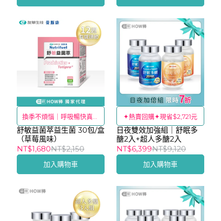
換季不煩惱｜呼吸暢快真舒
✦熱賣回購✦現省$2,721元
舒敏益菌萃益生菌 30包/盒
適
日夜雙效加強組｜舒眠多
（草莓風味）
醣2入+超人多醣2入
NT$1,680
NT$2,150
NT$6,399
NT$9,120
加入購物車
加入購物車