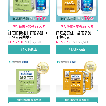
限時優惠🔥現省$850元
限時優惠🔥現省$840元
好眠順暢組｜舒眠多醣×1
好眠晶亮組｜舒眠多醣×1
＋酵素益菌萃×1
＋葉黃素×1
NT$2,910
NT$3,760
NT$2,720
NT$3,560
加入購物車
加入購物車