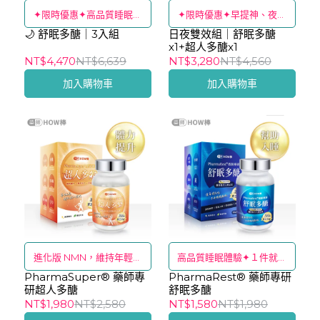
✦限時優惠✦高品質睡眠體
✦限時優惠✦早提神、夜好
🌙 舒眠多醣｜3入組
驗
日夜雙效組｜舒眠多醣
眠
x1+超人多醣x1
NT$4,470
NT$6,639
NT$3,280
NT$4,560
加入購物車
加入購物車
進化版 NMN，維持年輕感
高品質睡眠體驗✦１件就免
PharmaSuper® 藥師專
🔥１件免運
PharmaRest® 藥師專研
運🔥
研超人多醣
舒眠多醣
NT$1,980
NT$2,580
NT$1,580
NT$1,980