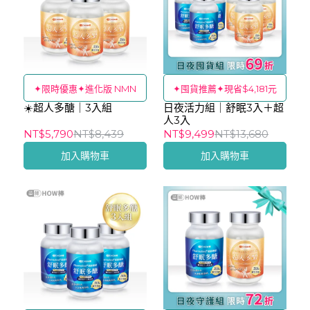
✦限時優惠✦進化版 NMN
✦囤貨推薦✦現省$4,181元
☀️超人多醣｜3入組
日夜活力組｜舒眠3入＋超
人3入
NT$5,790
NT$8,439
NT$9,499
NT$13,680
加入購物車
加入購物車