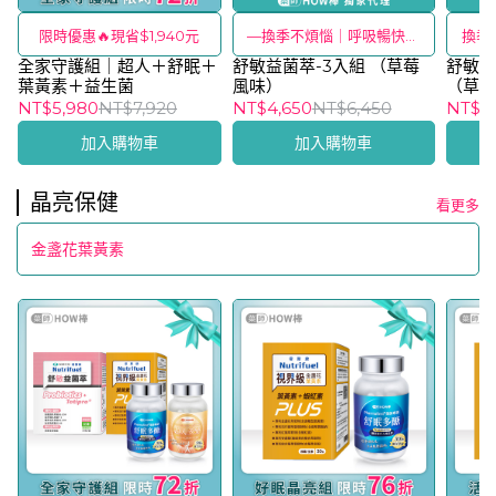
限時優惠🔥現省$1,940元
—換季不煩惱｜呼吸暢快真
換季
全家守護組｜超人＋舒眠＋
舒敏益菌萃-3入組 （草莓
舒適—
舒敏益
葉黃素＋益生菌
風味）
（草
NT$5,980
NT$7,920
NT$4,650
NT$6,450
NT$1,
加入購物車
加入購物車
晶亮保健
看更多
金盞花葉黃素