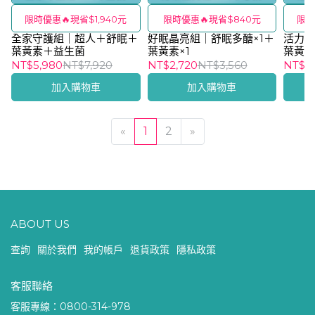
限時優惠🔥現省$1,940元
限時優惠🔥現省$840元
限時
全家守護組｜超人＋舒眠＋
好眠晶亮組｜舒眠多醣×1＋
活力晶
葉黃素＋益生菌
葉黃素×1
葉黃素
NT$5,980
NT$7,920
NT$2,720
NT$3,560
NT$3,
加入購物車
加入購物車
«
1
2
»
ABOUT US
查詢
關於我們
我的帳戶
退貨政策
隱私政策
客服聯絡
客服專線：0800-314-978