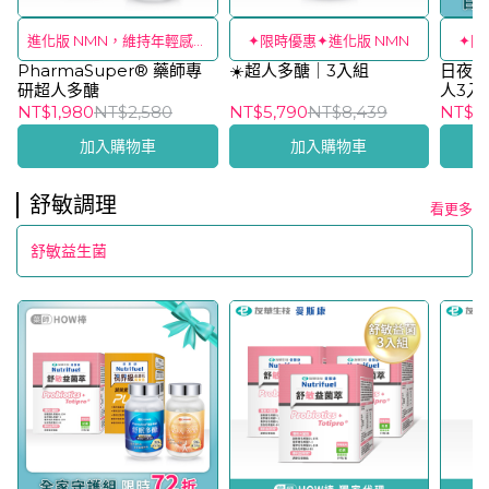
進化版 NMN，維持年輕感🔥
✦限時優惠✦進化版 NMN
✦囤
PharmaSuper® 藥師專
１件免運
☀️超人多醣｜3入組
日夜活
研超人多醣
人3入
NT$1,980
NT$2,580
NT$5,790
NT$8,439
NT$9
加入購物車
加入購物車
舒敏調理
看更多
舒敏益生菌