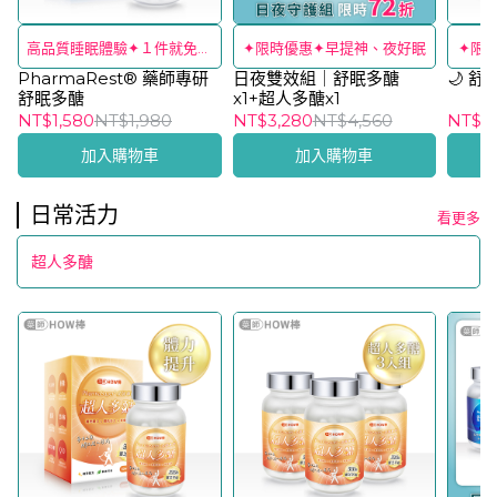
高品質睡眠體驗✦１件就免運
✦限時優惠✦早提神、夜好眠
✦限
PharmaRest® 藥師專研
🔥
日夜雙效組｜舒眠多醣
🌙 
舒眠多醣
x1+超人多醣x1
NT$1,580
NT$1,980
NT$3,280
NT$4,560
NT$4
加入購物車
加入購物車
日常活力
看更多
超人多醣