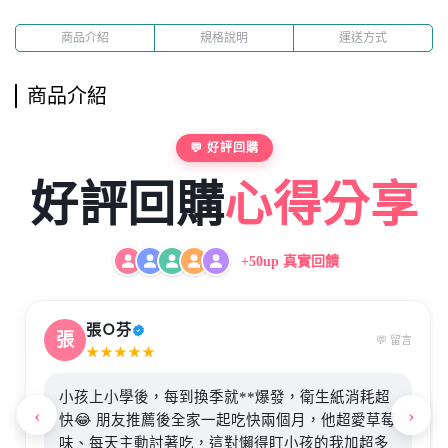
商品介紹
規格說明
運送方式
商品介紹
💬 好評回購
好評回購
心得分享
+50up 真實回饋
張Ｏ芬
張
💬 留言
★★★★★
小孩上小學後，每到換季就**爆發，衛生紙消耗超
‹
›
快😂 朋友推薦後全家一起吃快兩個月，他超愛草莓
味、每天主動討著吃，這對懶得盯小孩的我加超多