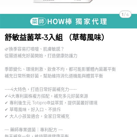
1
/
4
舒敏益菌萃-3入組 （草莓風味）
🌿換季容易打噴嚏、肌膚敏感？
從腸道補充好菌開始，打造健康防護力
季節變化、環境刺激、飲食不均，都可能影響體內菌叢平衡
補充日常所需好菌，幫助維持消化道機能與體質平衡
----4大特色，打造日常好菌補充力-----
✔4大專利菌株複方搭配，補充多元好菌來源
✔ 專利後生元 Totipro®益萃質，提供菌叢好環境
✔ 草莓風味，好入口、不排斥
✔ 大人小孩皆適合，全家日常補充
— 藥師專業選菌｜專利配方 —
每天補充一包，維持腸道健康平衡