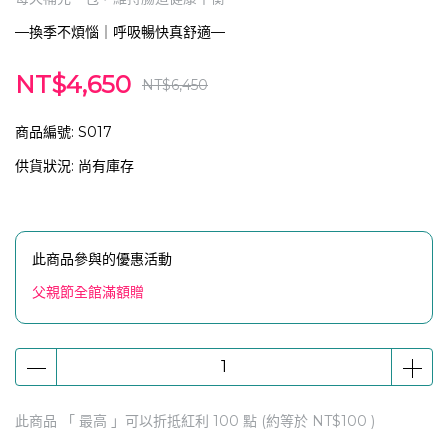
—換季不煩惱｜呼吸暢快真舒適—
NT$4,650
NT$6,450
商品編號:
S017
供貨狀況:
尚有庫存
此商品參與的優惠活動
父親節全館滿額贈
此商品 「 最高 」可以折抵紅利
100
點 (約等於
NT$100
)