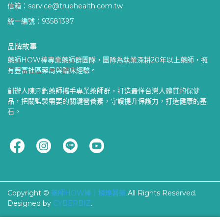
信箱：service@truehealth.com.tw
統一編號：93581397
品牌故事
藥師HOW棒專業藥師群團隊，團隊為執業深耕20年以上藥師，擁
有豐富社區藥局與臨床經驗。
創辦人陳澤鈞藥師攜手專業藥師群，打造最懂台灣人體質的保健
品，把關監製需要的關鍵營養素，守護提升保護力，打造健康的基
石。
Copyright ©
藥師HOW棒｜樽煌醫藥
All Rights Reserved.
Designed by
CYBERBIZ
.