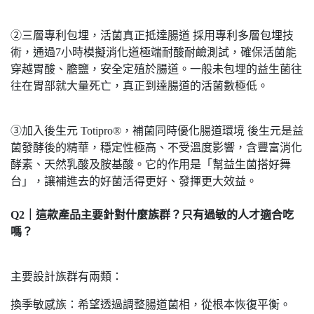
②三層專利包埋，活菌真正抵達腸道 採用專利多層包埋技
術，通過7小時模擬消化道極端耐酸耐鹼測試，確保活菌能
穿越胃酸、膽鹽，安全定殖於腸道。一般未包埋的益生菌往
往在胃部就大量死亡，真正到達腸道的活菌數極低。
③加入後生元 Totipro®，補菌同時優化腸道環境 後生元是益
菌發酵後的精華，穩定性極高、不受溫度影響，含豐富消化
酵素、天然乳酸及胺基酸。它的作用是「幫益生菌搭好舞
台」，讓補進去的好菌活得更好、發揮更大效益。
Q2｜這款產品主要針對什麼族群？只有過敏的人才適合吃
嗎？
主要設計族群有兩類：
換季敏感族：希望透過調整腸道菌相，從根本恢復平衡。