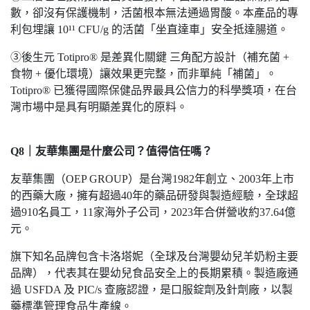
數，卻沒有保護機制，活菌根本無法通過胃酸。本產品的專
利包埋讓 10¹¹ CFU/g 的活菌「坐直達車」安全抵達腸道。
③後生元 Totipro® 是差異化關鍵 三角配方設計（補充菌 +
食物 + 優化環境）讓效果更完整，而非單純「補菌」。
Totipro® 已獲得國際保健品界最具公信力的科學獎項，在台
灣市場中是具有明顯差異化的原料。
Q8｜友華集團是什麼公司？值得信任嗎？
友華集團（OEP GROUP）是台灣1982年創立、2003年上市
的西藥大廠，擁有超過40年的藥品研發與製造經驗，全球超
過910名員工，11家海外子公司，2023年合併營收約37.64億
元。
旗下知名品牌包含卡洛塔妮（全球及台灣嬰幼兒羊奶粉主要
品牌），代表其在嬰幼兒食品安全上的長期累積。製造廠通
過 USFDA 及 PIC/s 查廠認證，是口服錠劑及針劑廠，以製
藥標準管理食品生產線。