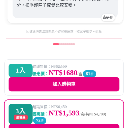
分，換季那陣子感覺比較安穩。
👍
❤️
48
因健康廣告法規問題不得宣稱療效，敏感字眼以＊遮蔽
建議售價：
NT$2,150
1入
NT$1680
81
優惠價：
/盒
折
加入購物車
建議售價：
NT$6,450
3入
NT$1,593
優惠價：
/盒
(共NT$4,780)
最優惠
72
折