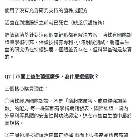
使用了沒有充分研究支持的菌株或配方
活菌在到達腸道之前就已死亡（缺乏保護技術）
舒敏益菌萃針對這兩個關鍵點都有解決方案：菌株有國際認
證與學術研究，保護技術有專利7小時耐酸測試。腸道益生
菌的研究仍在持續進展，個體差異存在，但科學基礎是紮實
的。
Q7｜市面上益生菌這麼多，為什麼選這款？
三個核心購買理由：
①菌株經過國際認證，不是「聽起來厲害、或單純強調菌
數」的配方 每一株菌都有學術期刊發表、國際認證、國內
外專利等具體的安全性與功效認定，這在市售益生菌中屬於
高規格。
②三層包埋技術讓活菌真正發揮 市面上很多產品標榜高菌