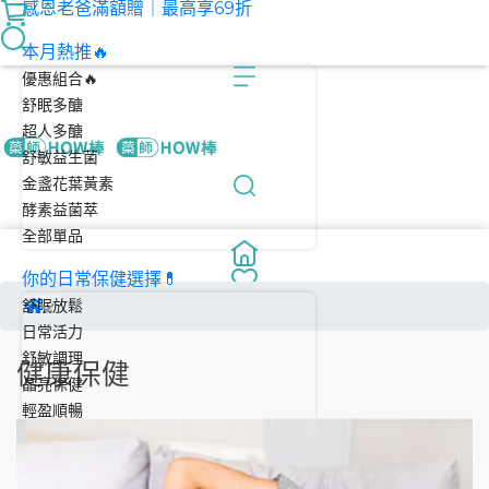
感恩老爸滿額贈｜最高享69折
本月熱推🔥
優惠組合🔥
舒眠多醣
超人多醣
舒敏益生菌
金盞花葉黃素
酵素益菌萃
全部單品
你的日常保健選擇💊
舒眠放鬆
日常活力
舒敏調理
健康保健
晶亮保健
輕盈順暢
夏日狀態小測驗🌞