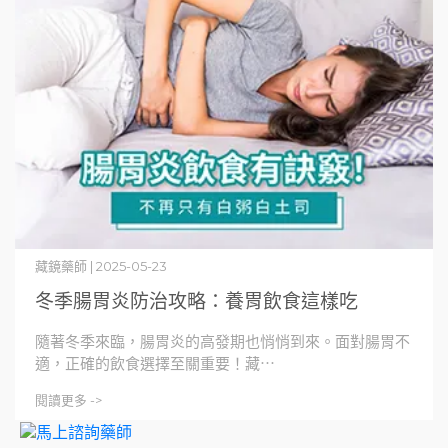
專業服務
藥師團隊
專業服務
健康新知
認識靈芝多醣
睡眠議題
舒敏保健
晶亮保養
護肝議題
減肥議題
時事節日
藏鏡藥師 | 2025-05-23
冬季腸胃炎防治攻略：養胃飲食這樣吃
會員權益
VIP積點制度｜紅利點數說明
隨著冬季來臨，腸胃炎的高發期也悄悄到來。面對腸胃不
舊會員帳號開通教學
適，正確的飲食選擇至關重要！藏⋯
關於我們
閱讀更多 ->