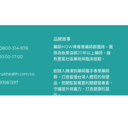
品牌故事
藥師HOW棒專業藥師群團隊，團
00-314-978
隊為執業深耕20年以上藥師，擁
:00-17:00
有豐富社區藥局與臨床經驗。
創辦人陳澤鈞藥師攜手專業藥師
ruehealth.com.tw
群，打造最懂台灣人體質的保健
3581397
品，把關監製需要的關鍵營養素，
守護提升保護力，打造健康的基
石。
eserved.
Designed by
CYBERBIZ
.