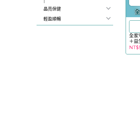
晶亮保健
輕盈順暢
全家
＋益
NT$