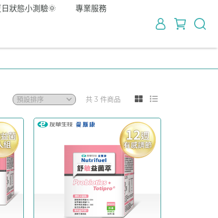
夏日狀態小測驗🌞
專業服務
共 3 件商品