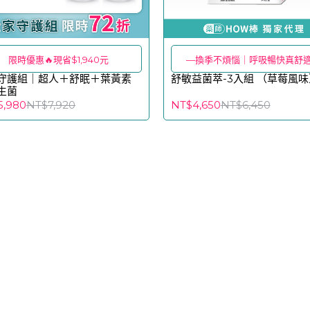
限時優惠🔥現省$1,940元
—換季不煩惱｜呼吸暢快真舒
守護組｜超人＋舒眠＋葉黃素
舒敏益菌萃-3入組 （草莓風味
生菌
5,980
NT$7,920
NT$4,650
NT$6,450