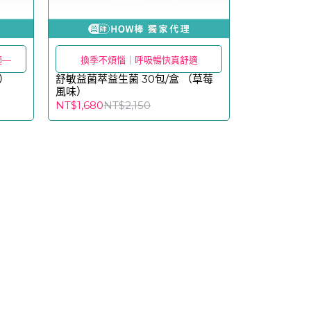
適—
換季不煩惱｜呼吸暢快真舒適
）
舒敏益菌萃益生菌 30包/盒 （草莓
風味）
NT$1,680
NT$2,150