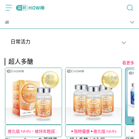
日常活力
超人多醣
看更多
進化版 NMN，維持年輕感🔥
✦限時優惠✦進化版 NMN
✦囤