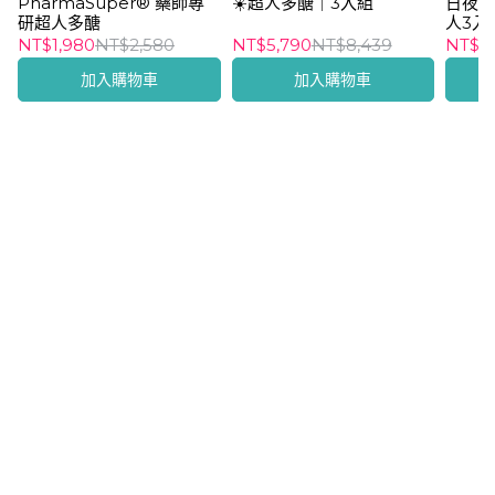
PharmaSuper® 藥師專
１件免運
☀️超人多醣｜3入組
日夜活
研超人多醣
人3入
NT$1,980
NT$2,580
NT$5,790
NT$8,439
NT$9
加入購物車
加入購物車