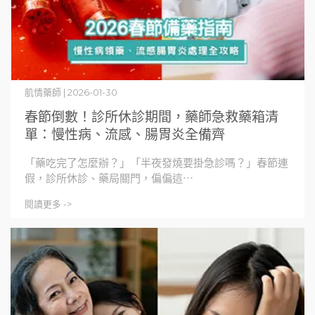
肌情藥師 | 2026-01-30
春節倒數！診所休診期間，藥師急救藥箱清
單：慢性病、流感、腸胃炎全備齊
「藥吃完了怎麼辦？」「半夜發燒要掛急診嗎？」春節連
假，診所休診、藥局關門，偏偏這⋯
閱讀更多 ->